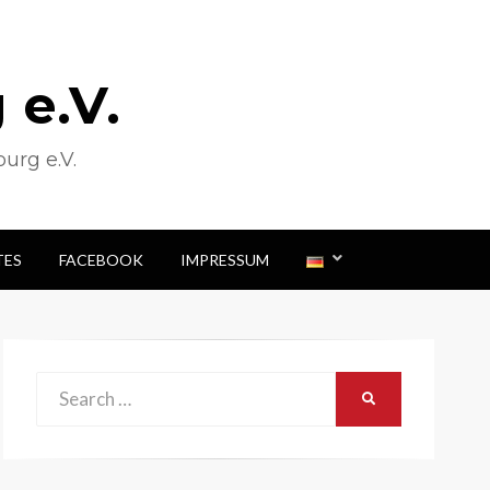
e.V.
urg e.V.
TES
FACEBOOK
IMPRESSUM
Search
SEARCH
for: