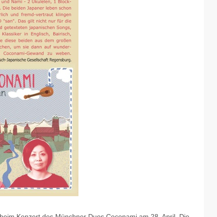
r beim Konzert des Münchner Duos Coconami am 28. April. Die