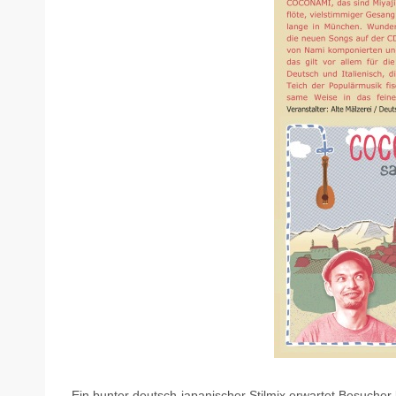
Ein bunter deutsch-japanischer Stilmix erwartet Besuche