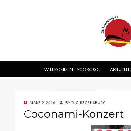
WILLKOMMEN – YOOKOSO!
AKTUELLE
POSTED
MÄRZ 9, 2016
BY
DJG-REGENSBURG
ON
Coconami-Konzert