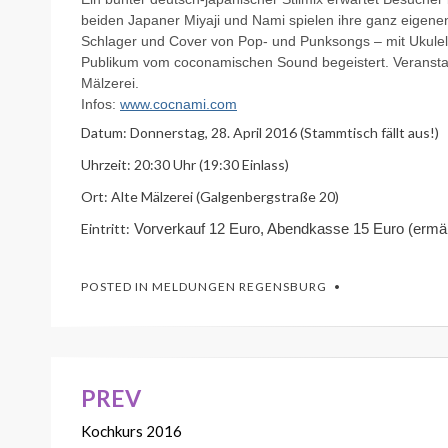
beiden Japaner Miyaji und Nami spielen ihre ganz eigenen 
Schlager und Cover von Pop- und Punksongs – mit Ukulel
Publikum vom coconamischen Sound begeistert. Veranstal
Mälzerei.
Infos:
www.cocnami.com
Datum: Donnerstag, 28. April 2016 (Stammtisch fällt aus!)
Uhrzeit: 20:30 Uhr (19:30 Einlass)
Ort: Alte Mälzerei (Galgenbergstraße 20)
Eintritt:
Vorverkauf 12 Euro, Abendkasse 15 Euro (ermäß
POSTED IN
MELDUNGEN REGENSBURG
PREV
Beitrags-
Kochkurs 2016
Navigation