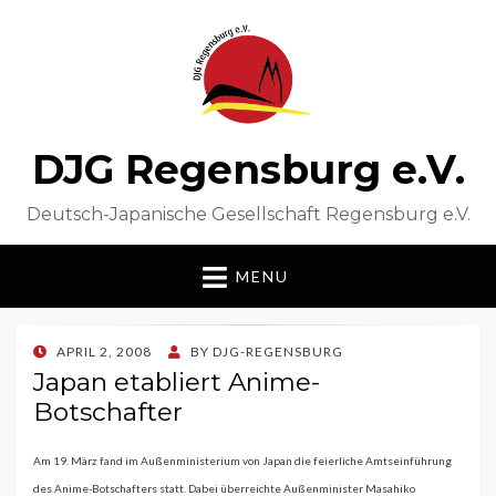
DJG Regensburg e.V.
Deutsch-Japanische Gesellschaft Regensburg e.V.
MENU
POSTED
APRIL 2, 2008
BY
DJG-REGENSBURG
ON
Japan etabliert Anime-
Botschafter
Am 19. März fand im Außenministerium von Japan die feierliche Amtseinführung
des Anime-Botschafters statt. Dabei überreichte Außenminister Masahiko