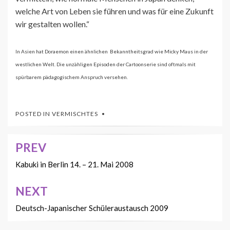
welche Art von Leben sie führen und was für eine Zukunft
wir gestalten wollen.“
In Asien hat Doraemon einen ähnlichen Bekanntheitsgrad wie Micky Maus in der
westlichen Welt. Die unzähligen Episoden der Cartoonserie sind oftmals mit
spürbarem pädagogischem Anspruch versehen.
POSTED IN
VERMISCHTES
PREV
Beitrags-
Navigation
Kabuki in Berlin 14. – 21. Mai 2008
NEXT
Deutsch-Japanischer Schüleraustausch 2009