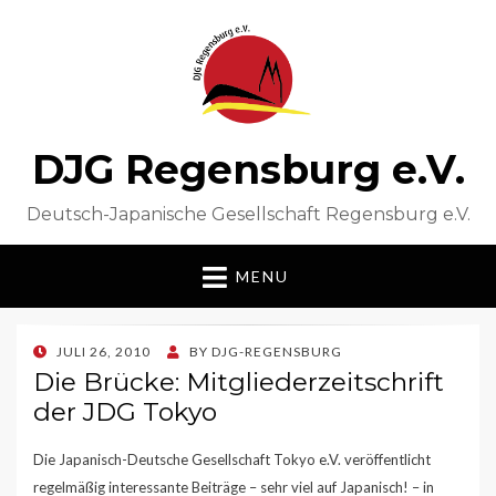
DJG Regensburg e.V.
Deutsch-Japanische Gesellschaft Regensburg e.V.
MENU
POSTED
JULI 26, 2010
BY
DJG-REGENSBURG
ON
Die Brücke: Mitgliederzeitschrift
der JDG Tokyo
Die Japanisch-Deutsche Gesellschaft Tokyo e.V. veröffentlicht
regelmäßig interessante Beiträge – sehr viel auf Japanisch! – in