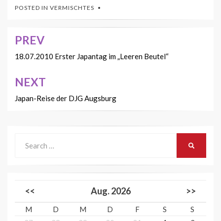
POSTED IN
VERMISCHTES
PREV
Beitrags-
Navigation
18.07.2010 Erster Japantag im „Leeren Beutel“
NEXT
Japan-Reise der DJG Augsburg
Search
SEARCH
for:
<<
Aug. 2026
>>
M
D
M
D
F
S
S