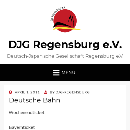
DJG Regensburg e.V.
Deutsch-Japanische Gesellschaft Regensburg e.V.
MENU
POSTED
APRIL 1, 2011
BY
DJG-REGENSBURG
ON
Deutsche Bahn
Wochenendticket
Bayernticket